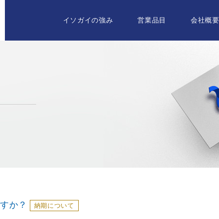
イソガイの強み
営業品目
会社概
ですか？
納期について