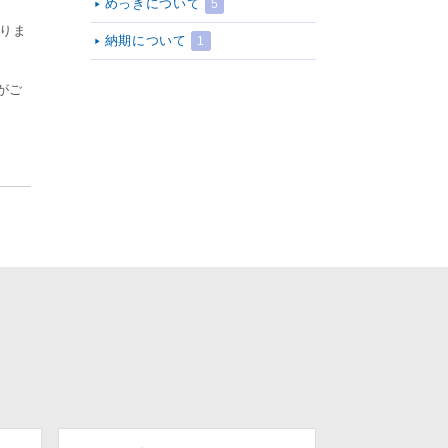
めっきについて
5
りま
納期について
1
がご