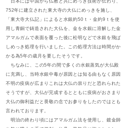
日本には中国から仏教と共にめっき技術が伝わり、
752年に建立された東大寺の大仏にめっきを施し、
「東大寺大仏記」によると水銀約50ｔ・金約9ｔを使
用し青銅で鋳造された大仏を、金を水銀に溶解した金
アマルガムで表面を覆った後に松明などで水銀を飛ば
しめっき処理を行いました。この処理方法は時間がか
かる為5年の歳月を要したそうです。
ちなみに、この5年の間で多くの水銀蒸気が大仏殿
に充満し、当時水銀中毒が原因とは知る由もなく原因
不明の疫病が広まりこれは大仏の祟りだと恐れられた
そうですが、大仏が完成するとともに疫病がおさまり
大仏の御利益だと畏敬の念でお参りをしたのではとも
言われております。
明治の終わり頃にはアマルガム法を使用し、鍍金師