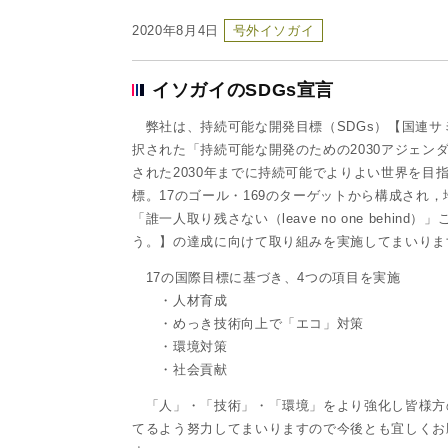
2020年8月4日
号外イソガイ
イソガイのSDGs宣言
弊社は、持続可能な開発目標（SDGs）【国連サ
択された「持続可能な開発のための2030アジェン
された2030年までに持続可能でよりよい世界を目
標。17のゴール・169のターゲットから構成され，
「誰一人取り残さない（leave no one behind）
う。】の達成に向けて取り組みを実施してまいりま
17の国際目標に基づき、4つの項目を実施
・人材育成
・めっき技術向上で「エコ」対策
・環境対策
・社会貢献
「人」・「技術」・「環境」をより強化し皆様方
てるよう努力してまいりますので今後とも宜しくお