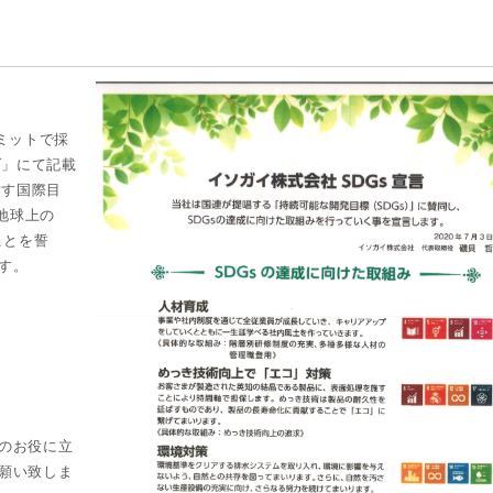
ミットで採
ダ」にて記載
指す国際目
地球上の
」ことを誓
す。
のお役に立
願い致しま